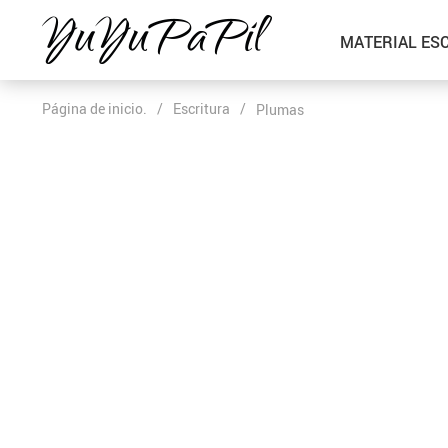
MATERIAL ES
Página de inicio.
/
Escritura
/
Plumas
Escritorio
Papelería
Portalápices
Sellos
Accesorios Escritorio
Cintas
Juego de escritorio
Encuadernación
Clips
Anillas y espirales de encuadernación
Insertos Divisores