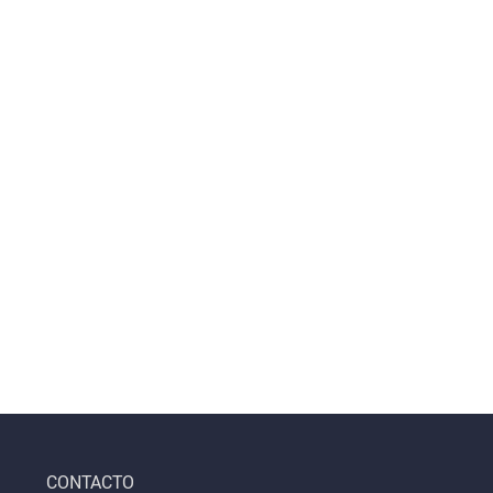
Pegatinas
Pegatinas
Notas adhesivas
CONTACTO