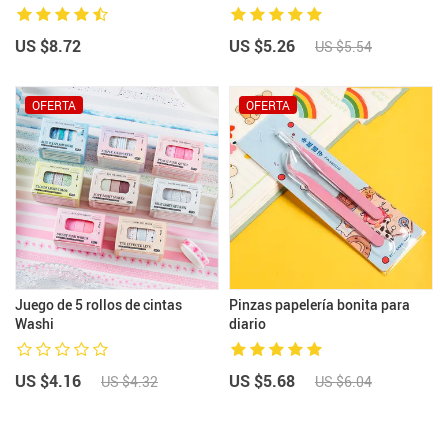
US $8.72
US $5.26
US $5.54
OFERTA
OFERTA
Juego de 5 rollos de cintas
Pinzas papelería bonita para
Washi
diario
US $4.16
US $5.68
US $4.32
US $6.04