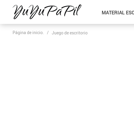
MATERIAL ES
Página de inicio.
/
Juego de escritorio
Escritorio
Papelería
Portalápices
Sellos
Accesorios Escritorio
Cintas
Juego de escritorio
Encuadernación
Clips
Anillas y espirales de encuadernación
Insertos Divisores