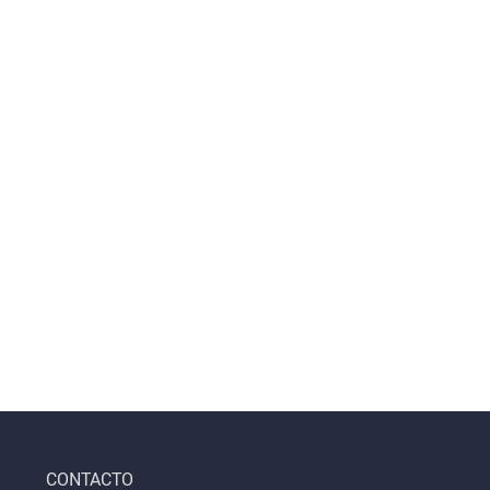
Pegatinas
Pegatinas
Notas adhesivas
CONTACTO